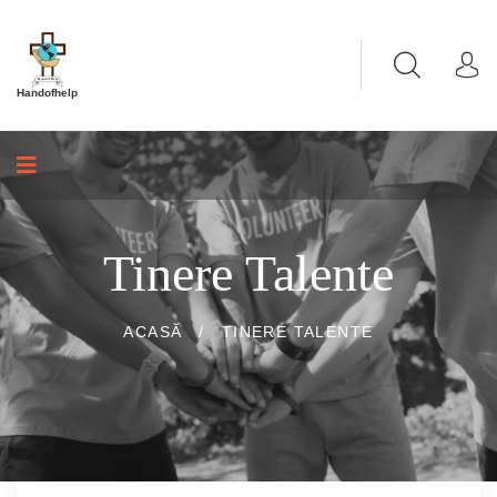
Handofhelp
Tinere Talente
ACASĂ
/
TINERE TALENTE