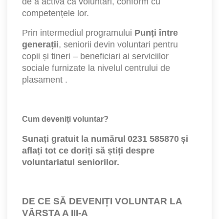
de a activa ca voluntari, conform cu
competențele lor.
Prin intermediul programului
Punți între
generații
, seniorii devin voluntari pentru
copii și tineri – beneficiari ai serviciilor
sociale furnizate la nivelul centrului de
plasament .
Cum deveniți voluntar?
Sunați gratuit la numărul 0231 585870 și
aflați tot ce doriți să știți despre
voluntariatul seniorilor.
DE CE SĂ DEVENIȚI VOLUNTAR LA
VÂRSTA A III-A