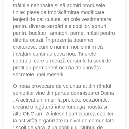
mâinile neobosite și să admiri produsele
finite: piese de îmbrăcăminte modificate,
lenjerii de pat cusute, articole vestimentare
pentru diverse serbări ale copiilor, șorțuri
pentru bucătarii amatori, perne, măști pentru
diferite ocazii. În prezența doamnei
croitorese, cum o numim noi, simțim că
învățăm continuu ceva nou. Tinerele
centrului care urmează cursurile la școli de
profil au permanent ocazia de a invăța
secretele unei meserii.
O noua provocare de voluntariat din rândul
seniorilor vine din partea domnișoarei Doina
. A activat ani în șir la proiecte ocazionale,
creând o legătură între fundația noastă si
alte ONG-uri . A înlesnit participarea copiilor
la activități organizate la nivel de comunitate
: școli de vară, ziua copilului, cluburi de