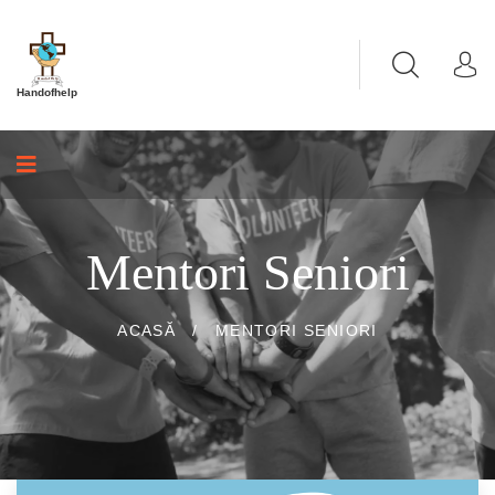
Handofhelp
Mentori Seniori
ACASĂ
/
MENTORI SENIORI