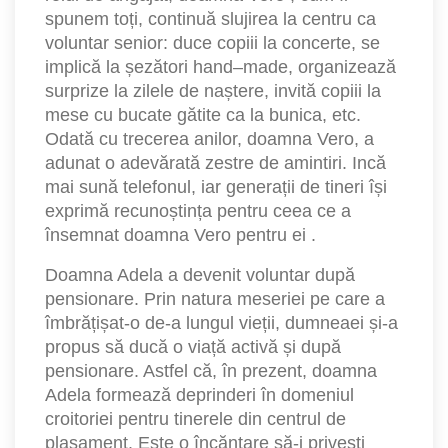
spunem toți, continuă slujirea la centru ca
voluntar senior: duce copiii la concerte, se
implică la șezători hand–made, organizează
surprize la zilele de naștere, invită copiii la
mese cu bucate gătite ca la bunica, etc.
Odată cu trecerea anilor, doamna Vero, a
adunat o adevărată zestre de amintiri. Incă
mai sună telefonul, iar generații de tineri își
exprimă recunoștința pentru ceea ce a
însemnat doamna Vero pentru ei .
Doamna Adela a devenit voluntar după
pensionare. Prin natura meseriei pe care a
îmbrățișat-o de-a lungul vieții, dumneaei și-a
propus să ducă o viață activă și după
pensionare. Astfel că, în prezent, doamna
Adela formează deprinderi în domeniul
croitoriei pentru tinerele din centrul de
plasament. Este o încăntare să-i privești