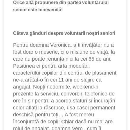
Orice altă propunere din partea voluntarului
senior este binevenită!
Câteva gânduri despre voluntarii noștri seniori
Pentru doamna Veronica, a fi învățător nu a
fost doar o meserie, ci o misiune de viață, la
care nu poate renunța nici la cei 65 de ani.
Pasiunea ei pentru arta modelării
caracterului copiilor din centrul de plasament
ne-a arătat-o în cei 11 ani de slujire ca
angajat. Nopți nedormite, weekend-ri
prezente la serviciu, convorbiri telefonice de
ore în șir pentru a acorda sfaturi și încurajări
celor aflați la răscruce, ușa casei permanent
deschisă pentru toți… A fost mereu
înconjurată de copii! Chiar dacă nu mai are
rolul de angajat, doamna Vero , cum îi