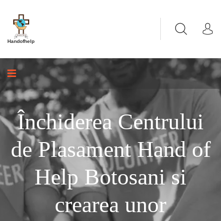
Handofhelp
Închiderea Centrului
de Plasament Hand of
Help Botosani si
crearea unor