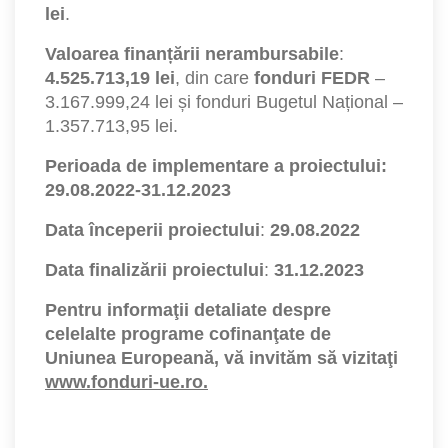
lei
.
Valoarea finanțării nerambursabile
:
4.525.713,19 lei
, din care
fonduri FEDR
–
3.167.999,24 lei și fonduri Bugetul Național –
1.357.713,95 lei.
Perioada de implementare a proiectului:
29.08.2022-31.12.2023
Data începerii proiectului
:
29.08.2022
Data finalizării proiectului
:
31.12.2023
Pentru informaţii detaliate despre
celelalte programe cofinanţate de
Uniunea Europeană, vă invităm să vizitaţi
www.fonduri-ue.ro
.