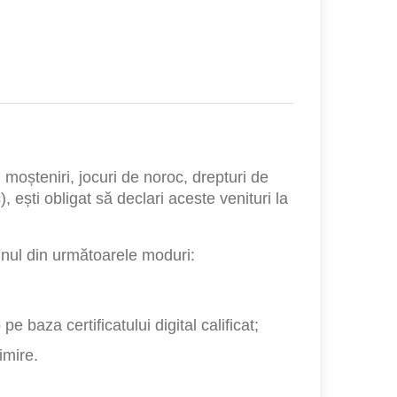
i, moșteniri, jocuri de noroc, drepturi de
), ești obligat să declari aceste venituri la
unul din următoarele moduri:
o
pe baza certificatului digital calificat;
imire.