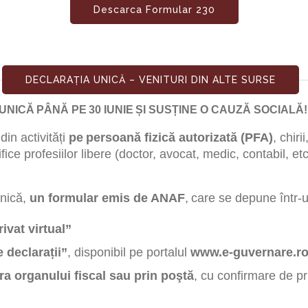
Descarca Formular 230
DECLARAȚIA UNICĂ – VENITURI DIN ALTE SURSE
ICĂ PÂNĂ PE 30 IUNIE ȘI SUSȚINE O CAUZĂ SOCIALĂ!
din activități
pe persoană fizică autorizată (PFA)
, chiri
fice profesiilor libere (doctor, avocat, medic, contabil, etc
nică,
un formular emis de ANAF
, care se depune într-
rivat virtual”
 declarații”
, disponibil pe portalul
www.e-guvernare.r
ura organului fiscal sau prin poştă
, cu confirmare de pr