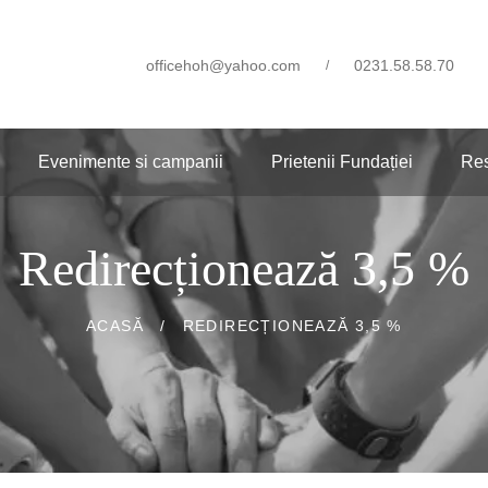
officehoh@yahoo.com
0231.58.58.70
/
Evenimente si campanii
Prietenii Fundației
Re
Redirecționează 3,5 %
ACASĂ
/
REDIRECȚIONEAZĂ 3,5 %