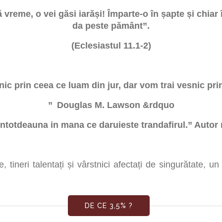
vreme, o vei găsi iarăși! Împarte-o în șapte și chiar 
da peste pământ”.
(Eclesiastul 11.1-2)
ic prin ceea ce luam din jur, dar vom trai vesnic pri
” Douglas M. Lawson &rdquo
ntotdeauna in mana ce daruieste trandafirul.” Auto
, tineri talentați și vârstnici afectați de singurătate, u
DE CE 3,5% ?