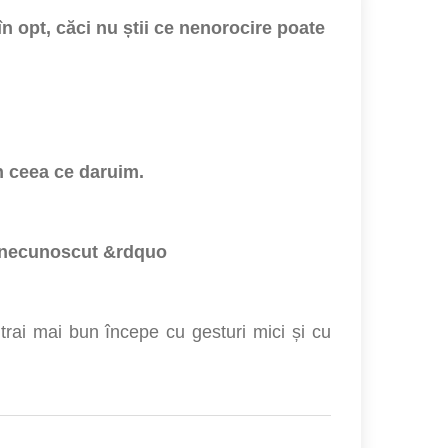
în opt, căci nu știi ce nenorocire poate
n ceea ce daruim.
r necunoscut &rdquo
n trai mai bun începe cu gesturi mici și cu