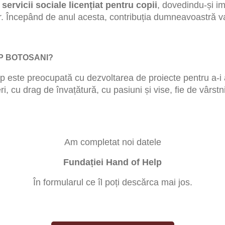
ervicii sociale licențiat pentru copii
, dovedindu-și imp
lor. Începând de anul acesta, contribuția dumneavoastră 
P BOTOSANI?
 este preocupată cu dezvoltarea de proiecte pentru a-i a
i, cu drag de învațătură, cu pasiuni și vise, fie de vârstnic
Am completat noi datele
Fundației Hand of Help
În formularul ce îl poți descărca mai jos.