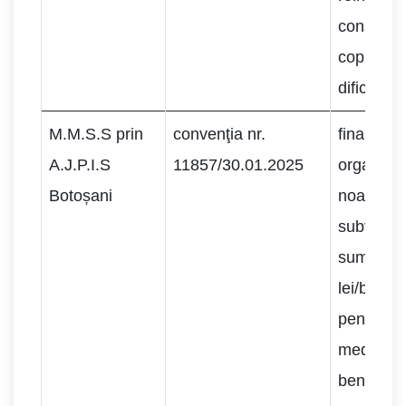
consilier
copiilor af
dificultate
M.M.S.S prin
convenţia nr.
finanţare
A.J.P.I.S
11857/30.01.2025
organizat
Botoșani
noastre c
subventie
suma de 
lei/benefi
pentru u
mediu de
beneficiar