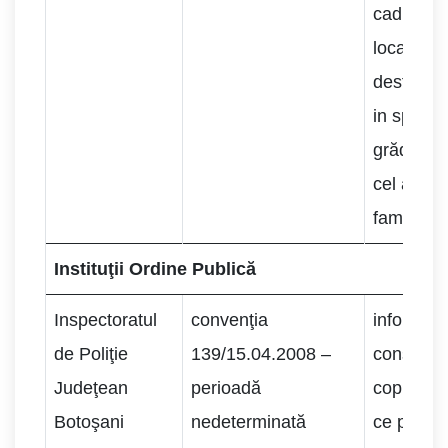
cadrul co
locale,
desfăsura
in spațiul
grădiniței
cel al mo
familiale.
Instituţii Ordine Publică
Inspectoratul
convenţia
informare
de Poliţie
139/15.04.2008 –
conştient
Judeţean
perioadă
copiilor/ti
Botoşani
nedeterminată
ce priveş