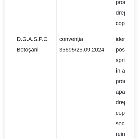
promovăr
drepturilo
copilului.
D.G.A.S.P.C
convenţia
identifica
Botoşani
35695/25.09.2024
posibilită
sprijin şi
în activit
promovar
aparare 
drepturilo
copiilor, 
socializar
reintegrar