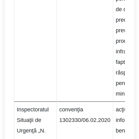
de detenț
precum ș
prevenir
produceri
infracțiuni
fapte cu
răspunde
penală în
minorilor.
Inspectoratul
convenţia
acţiuni pr
Situaţii de
1302330/06.02.2020
informar
Urgenţă „N.
beneficiar