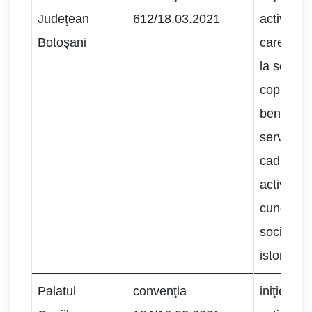
Judeţean
612/18.03.2021
activităţ
Botoşani
care să 
la social
copiilor şi
beneficia
servicii s
cadrul fun
activităţi
cunoaşte
societăţii,
istoriei t
Palatul
convenţia
iniţierea 