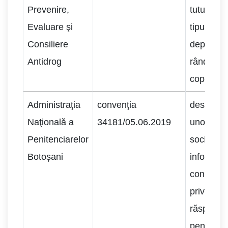
Prevenire,
tutun şi a
Evaluare şi
tipuri de
Consiliere
dependen
Antidrog
rândul
copiilor/ti
Administraţia
convenţia
desfășur
Naţională a
34181/05.06.2019
unor activ
Penitenciarelor
socializa
Botoșani
informare
conștient
privind f
răspunde
penală și