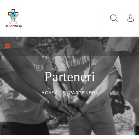
Handofhelp
Parteneri
ACASĂ
/
PARTENERI