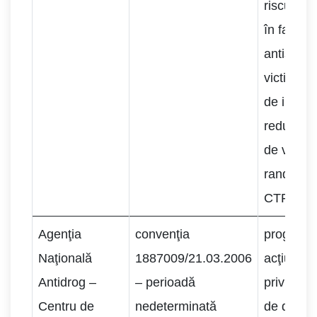
riscurile 
în fapte
antisocia
victime s
de infracţ
reducerea
de victim
randul tin
CTF.
Agenţia
convenţia
programe
Naţională
1887009/21.03.2006
acţiuni 
Antidrog –
– perioadă
privind 
Centru de
nedeterminată
de drogur