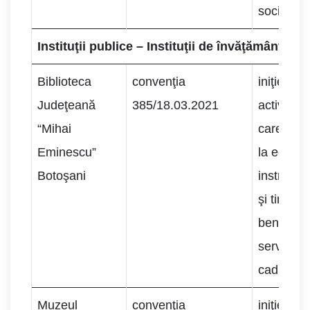
sociale.
Instituţii publice – Instituţii de învăţământ şi c
Biblioteca
convenţia
iniţierea 
Judeţeană
385/18.03.2021
activităţ
“Mihai
care să 
Eminescu”
la educar
Botoşani
instruirea
şi tinerilo
beneficia
servicii s
cadrul fun
Muzeul
convenţia
iniţierea 