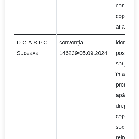
consilier
copiilor şi
aflaţi în d
D.G.A.S.P.C
convenţia
identifica
Suceava
146239/05.09.2024
posibilită
sprijin şi
în activit
promovar
apărare 
drepturilo
copiilor, 
socializar
reintegrar