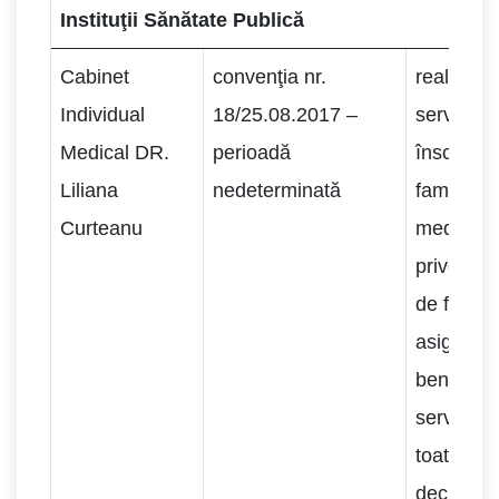
Instituţii Sănătate Publică
Cabinet
convenţia nr.
realizare
Individual
18/25.08.2017 –
servicii 
Medical DR.
perioadă
înscriere
Liliana
nedeterminată
familie; c
Curteanu
medicale
privesc 
de familie
asigurar
benficiari
servicii s
toate dre
decurg d