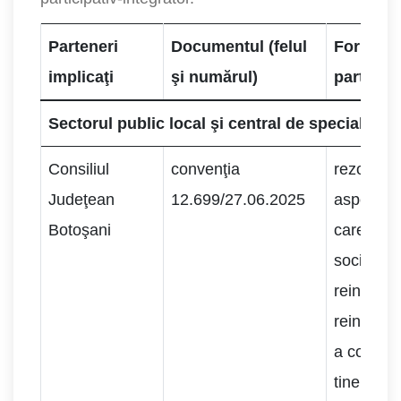
Parteneri
Documentul (felul
Formă
implicaţi
şi numărul)
partener
Sectorul public local şi central de specialitate
Consiliul
convenţia
rezolvare
Judeţean
12.699/27.06.2025
aspecte s
Botoşani
care priv
socializa
reintegra
reinsertia
a copiilor
tinerilor