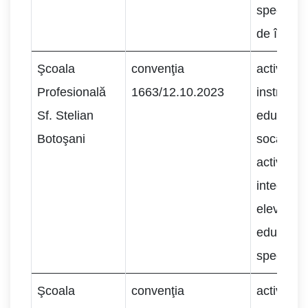
specifice 
de învăţ
Şcoala
convenţia
activităţi
Profesională
1663/12.10.2023
instructiv
Sf. Stelian
educative
Botoşani
socalizar
activităţi
integrare
elevilor c
educativ
speciale.
Şcoala
convenţia
activităţi