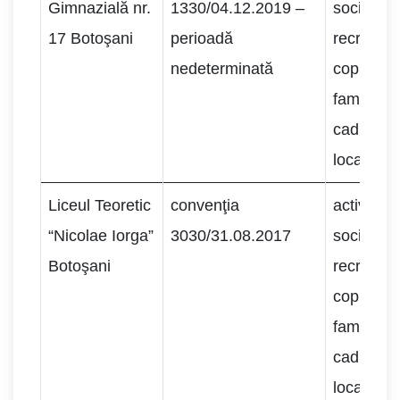
Gimnazială nr.
1330/04.12.2019 –
socializar
17 Botoşani
perioadă
recreere c
nedeterminată
copii apa
familiilor 
cadrul co
locale.
Liceul Teoretic
convenţia
activităţi
“Nicolae Iorga”
3030/31.08.2017
socializar
Botoşani
recreere c
copii apa
familiilor 
cadrul co
locale.