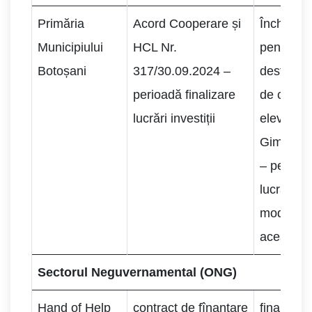
Primăria
Acord Cooperare și
Închirier
Municipiului
HCL Nr.
pentru
Botoșani
317/30.09.2024 –
desfășur
perioadă finalizare
de curs p
lucrări investiții
elevii di
Gimnazia
– pentru 
lucrărilor
moderniz
acesteia.
Sectorul Neguvernamental (ONG)
Hand of Help
contract de fînanţare
finanţare