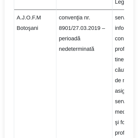
Legii nr.
A.J.O.F.M
convenţia nr.
servicii d
Botoşani
8901/27.03.2019 –
informare
perioadă
consilier
nedeterminată
profesion
tinerilor a
căutarea 
de muncă
asigurar
serviciilo
mediere 
şi formar
profesion