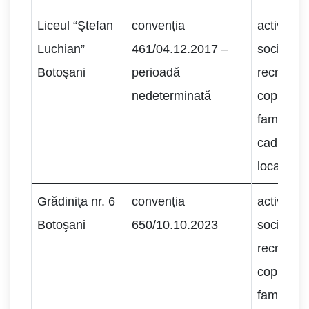
Liceul “Ştefan
convenţia
activităţi
Luchian”
461/04.12.2017 –
socializar
Botoşani
perioadă
recreere c
nedeterminată
copii apa
familiilor 
cadrul co
locale.
Grădiniţa nr. 6
convenţia
activităţi
Botoşani
650/10.10.2023
socializar
recreere c
copii apa
familiilor 