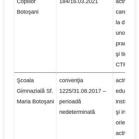
Copiilor
184/16.03.2021
activităţ
Botoşani
care să 
la dobân
unor abili
practice a
şi tinerilo
CTF.
Şcoala
convenţia
activităţi
Gimnazială Sf.
1225/31.08.2017 –
educaţie 
Maria Botoşani
perioadă
instruire
nedeterminată
şi informa
orientare
activităţi