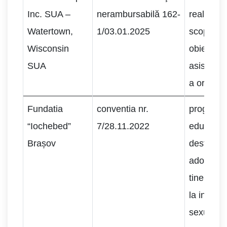
Inc. SUA –
nerambursabilă 162-
realizării
Watertown,
1/03.01.2025
scopului 
Wisconsin
obiective
SUA
asistenţă
a organiza
Fundatia
conventia nr.
program
“Iochebed”
7/28.11.2022
educativ
Brașov
destinate
adolescen
tinerilor 
la integri
sexuala,